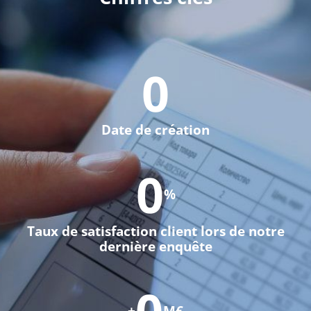
0
Date de création
0
%
Taux de satisfaction client lors de notre
dernière enquête