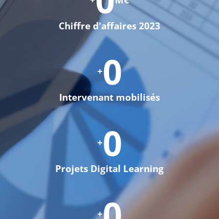
0
+
M€
Chiffre d'affaires 2023
0
+
Intervenant mobilisés
0
+
Projets Digital Learning
0
+