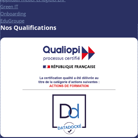
Green IT
Onboarding
EduGroupe
Nos Qualifications