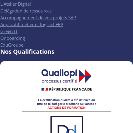
L’Atelier Digital
Délégation de ressources
Accompagnement de vos projets SAP
Applicatif métier et logiciel ERP
Green IT
Onboarding
EduGroupe
Nos Qualifications