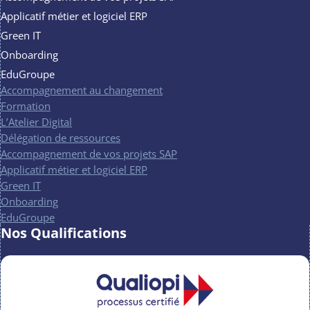
Applicatif métier et logiciel ERP
Green IT
Onboarding
EduGroupe
Accompagnement au changement
Formation
L’Atelier Digital
Délégation de ressources
Accompagnement de vos projets SAP
Applicatif métier et logiciel ERP
Green IT
Onboarding
EduGroupe
Nos Qualifications