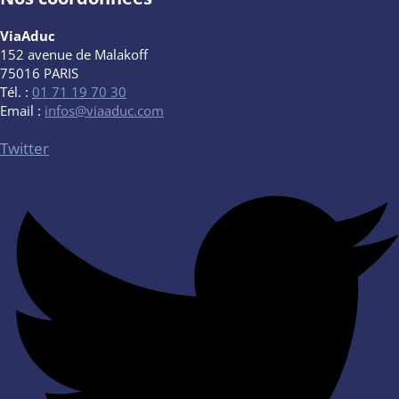
ViaAduc
152 avenue de Malakoff
75016 PARIS
Tél. :
01 71 19 70 30
Email :
infos@viaaduc.com
Twitter