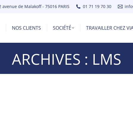
2 avenue de Malakoff - 75016 PARIS
01 71 19 70 30
inf
NOS CLIENTS
SOCIÉTÉ
TRAVAILLER CHEZ V
ARCHIVES :
LMS
Projet de LMS
otre projet de formation. Nous avons apprécié les cons