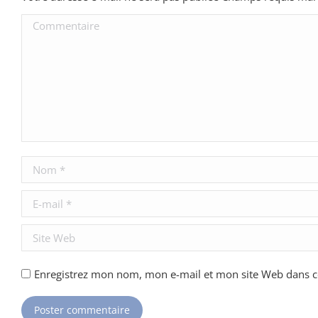
Commentaire
Nom *
E-mail *
Site Web
Enregistrez mon nom, mon e-mail et mon site Web dans ce
Poster commentaire