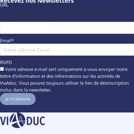
Recevez nos Newsletters
URL
Ce champ n’est utilisé qu’à des fins de validation et
devrait rester inchangé.
Email
*
RGPD
Votre adresse e-mail sert uniquement à vous envoyer notre
lettre d'information et des informations sur les activités de
ViaAduc. Vous pouvez toujours utiliser le lien de désinscription
inclus dans la newsletter.
Je m'abonne
Informations concernant
les cookies
Nous avons attendu d'être sûrs que le contenu de ce site vous
intéresse avant de vous déranger, mais on aimerait bien vous