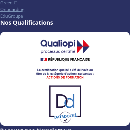
Green IT
Onboarding
EduGroupe
Nos Qualifications