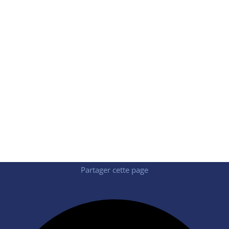
Détachement d’un PMO dans le
cadre du pilotage de projets de
transformation
ViaAduc a accompagné une grande banque
pour renforcer les équipes IT Budget et PMO
dans la réalisation de leurs missions.
Partager cette page