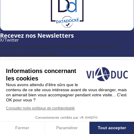
Recevez nos Newsletters
X/Twitter
Ce champ n’est utilisé qu’à des fins de validation et
devrait rester inchangé.
Informations concernant
Email
*
les cookies
Nous avons attendu d'être sûrs que le
contenu de ce site vous intéresse avant de vous déranger, mais
on aimerait bien vous accompagner pendant votre visite... C'est
RGPD
OK pour vous ?
Votre adresse e-mail sert uniquement à vous envoyer notre
Consulter notre politique de confidentialité
lettre d'information et des informations sur les activités de
ViaAduc. Vous pouvez toujours utiliser le lien de désinscription
Consentements certifiés par
inclus dans la newsletter.
Fermer
Paramétrer
Tout accepter