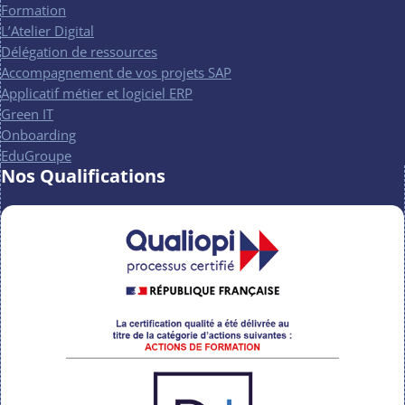
Formation
L’Atelier Digital
Délégation de ressources
Accompagnement de vos projets SAP
Applicatif métier et logiciel ERP
Green IT
Onboarding
EduGroupe
Nos Qualifications