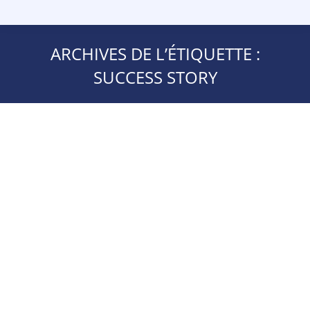
ARCHIVES DE L’ÉTIQUETTE :
SUCCESS STORY
ViaAduc a accompagné l’ENFIP dans
son projet de digitalisation de ses
scolarités