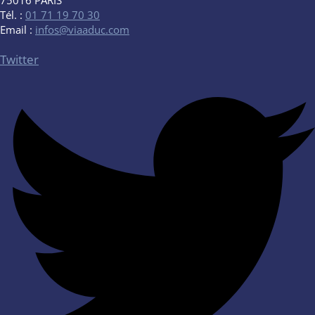
Tél. :
01 71 19 70 30
Email :
infos@viaaduc.com
Twitter