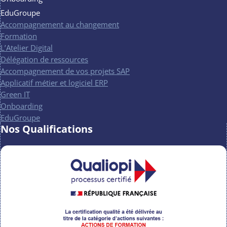
EduGroupe
Accompagnement au changement
Formation
L’Atelier Digital
Délégation de ressources
Accompagnement de vos projets SAP
Applicatif métier et logiciel ERP
Green IT
Onboarding
EduGroupe
Nos Qualifications