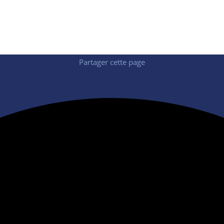
eprises ont su mettre en place les procédures nécessaires
s partagent généralement leur temps entre travail à distanc
arding.
Partager cette page