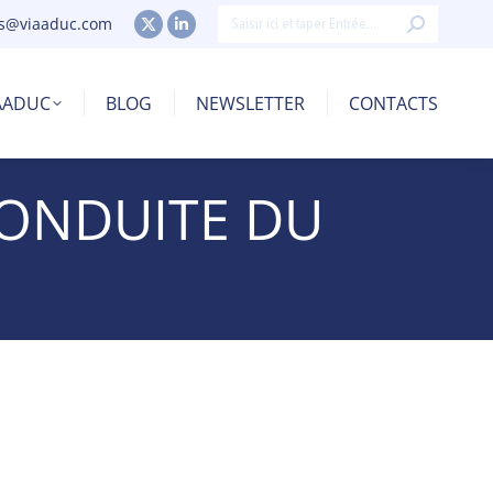
Recherche
os@viaaduc.com
X
LinkedIn
:
page
page
opens
opens
IAADUC
BLOG
NEWSLETTER
CONTACTS
in
in
new
new
window
window
ONDUITE DU