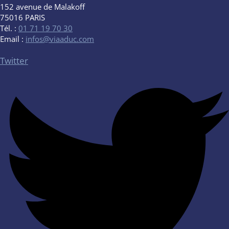
152 avenue de Malakoff
75016 PARIS
Tél. :
01 71 19 70 30
Email :
infos@viaaduc.com
Twitter