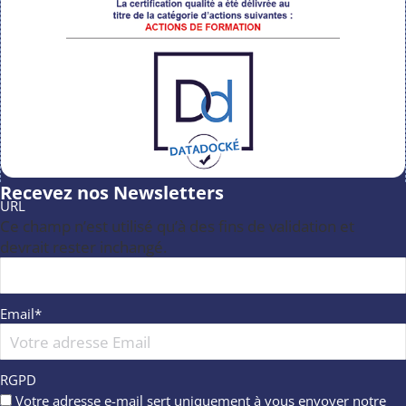
Recevez nos Newsletters
URL
Ce champ n’est utilisé qu’à des fins de validation et
devrait rester inchangé.
Email
*
RGPD
Votre adresse e-mail sert uniquement à vous envoyer notre