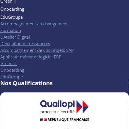
Green IT
Onboarding
EduGroupe
Accompagnement au changement
Formation
L’Atelier Digital
Délégation de ressources
Accompagnement de vos projets SAP
Applicatif métier et logiciel ERP
Green IT
Onboarding
EduGroupe
Nos Qualifications