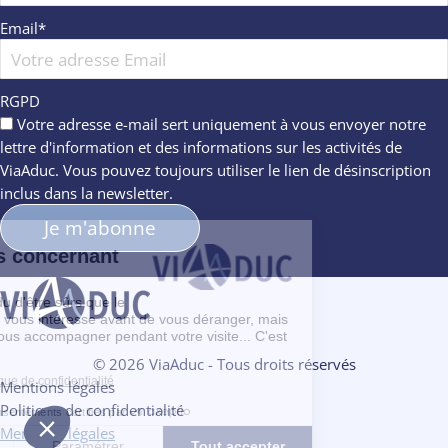
Email
*
RGPD
Votre adresse e-mail sert uniquement à vous envoyer notre
lettre d'information et des informations sur les activités de
ViaAduc. Vous pouvez toujours utiliser le lien de désinscription
inclus dans la newsletter.
Informations concernant
les cookies
Nous avons attendu d'être sûrs que le
contenu de ce site vous intéresse avant de vous déranger, mais
on aimerait bien vous accompagner pendant votre visite... C'est
OK pour vous ?
© 2026 ViaAduc - Tous droits réservés
Consulter notre politique de confidentialité
Mentions légales
Politique de confidentialité
Consentements certifiés par
Mentions légales
Fermer
Paramétrer
Tout accepter